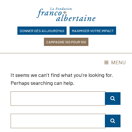
Skip
to
content
DONNER DÈS AUJOURD'HUI
MAXIMISER VOTRE IMPACT
CAMPAGNE 100 POUR 100
MENU
It seems we can’t find what you’re looking for.
Perhaps searching can help.
Search
SEAR
for:
Search
SEAR
for: