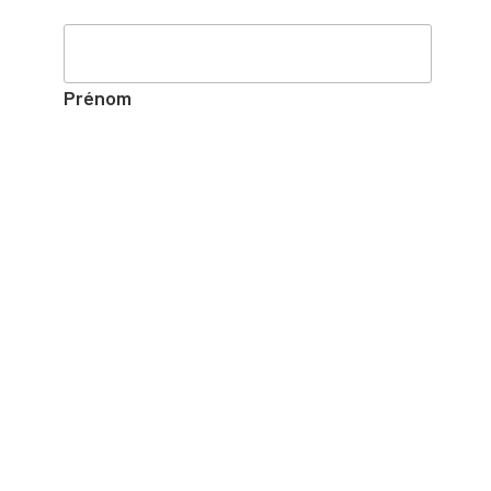
Prénom
Nom
NOS COORDONNÉES