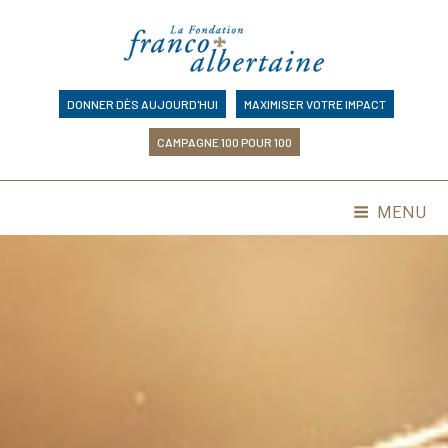
Skip
to
content
DONNER DÈS AUJOURD'HUI
MAXIMISER VOTRE IMPACT
CAMPAGNE 100 POUR 100
MENU