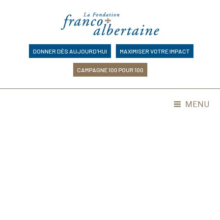
Skip
to
content
DONNER DÈS AUJOURD'HUI
MAXIMISER VOTRE IMPACT
CAMPAGNE 100 POUR 100
MENU