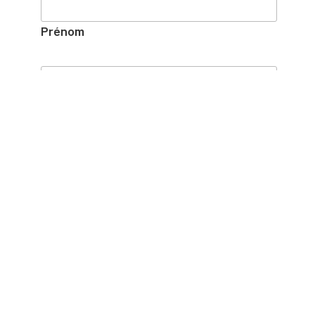
Prénom
Nom
NOS COORDONNÉES
La Fondation franco-albertaine