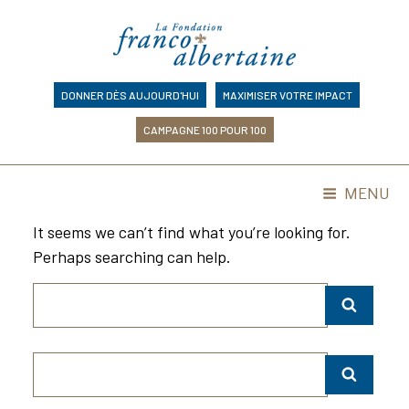
Skip
to
content
DONNER DÈS AUJOURD'HUI
MAXIMISER VOTRE IMPACT
CAMPAGNE 100 POUR 100
MENU
It seems we can’t find what you’re looking for.
Perhaps searching can help.
Search
SEAR
for:
Search
SEAR
for: